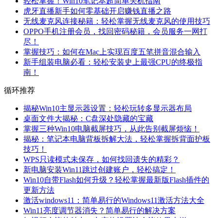
轻松掌握！Win10笔记本超简单关机指南
虎牙直播新手如何零基础开启赚钱直播之路
无线麦克风连接秘籍：轻松掌握无线麦克风的使用技巧
OPPO手机注册会员，找回密码秘籍，会员服务一网打
尽！
掌握技巧：如何在Mac上实现百度五笔拼音混合输入
新手组装电脑必看：轻松安装史上最强CPU的终极指
南！
循环推荐
揭秘Win10主显示器设置：轻松玩转多显示器布局
桌面文件大揭秘：C盘深处隐藏的宝藏
掌握三种Win10电脑截屏技巧，从此告别截屏烦恼！
揭秘：笔记本电脑背板拆解大法，轻松掌握拆背面护板
技巧！
WPS只读模式未保存，如何找回遗失的精彩？
新电脑安装Win11跳过创建账户，轻松搞定！
Win10自带Flash如何升级？轻松掌握最新版Flash插件的
更新方法
激活windows11：简单易行的Windows11激活方法大全
Win11亮度调节器消失？简单易行的解决方案