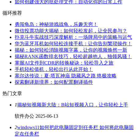
如何创建强大的批处理文件：自动化你的日常工作
循环推荐
勇闯龟岛：神秘游戏战龟，乐趣无穷！
微信投票功能大揭秘：如何轻松发起，让全民参与？
扑克斗牛实战技巧深度解析：一场牌局中的策略与运气
华为蓝牙耳机如何轻松连接手机：让你告别繁琐操作！
揭秘：如何轻松消除视频字幕，让你的视频焕然一新
揭秘RANK函数排名技巧，轻松超越他人，独领风骚！
掌握AI文件到CDR的转换秘诀：轻松导入之旅
手机轻松值机，轻松出行从此开始！
塞尔达传说：夏·塔瓦神庙 隐藏风之路 终极攻略
探索翻译新境界：如何配置翻译插件
热门文章
1
揭秘短视频新大陆：B站短视频入口，让你轻松上手
软件办公
2025-06-13
2
windows11如何把此电脑固定到任务栏 如何将此电脑固
定在任务栏