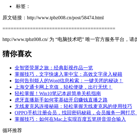
标签：
原文链接：http://www.tpbz008.cn/post/58474.html
=========================================
http://www.tpbz008.cn/ 为 “电脑技术吧” 唯一官方服务
猜你喜欢
全智贤荧屏之旅：经典影视作品一览
掌握技巧，文字快速入掌中宝：高效文字录入秘籍
如何告别烦人的Word信息检索：一键关闭的秘诀！
上海交通卡网上充值，轻松便捷，出行无忧！
轻松掌握！Win10笔记本超简单关机指南
虎牙直播新手如何零基础开启赚钱直播之路
无线麦克风连接秘籍：轻松掌握无线麦克风的使用技巧
OPPO手机注册会员，找回密码秘籍，会员服务一网打尽
掌握技巧：如何在Mac上实现百度五笔拼音混合输入
循环推荐