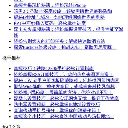
掌握苹果玩机秘籍，轻松玩转iPhone
暗黑2：圣骑士深度攻略，解锁黑暗世界最强防御
揭秘IP地址与域名：如何理解网络世界的奥秘
PPT中巧妙插入页码，轻松掌控进度
双卡交火超频秘籍：轻松掌握设置技巧，提升性能至巅
峰
轻松告别烦人的打印任务：解锁快速取消方法
探索Euclidea终极攻略：挑战未知，赢取无尽宝藏！
循环推荐
掌握技巧！铁路12306手机轻松订票指南
轻松掌握RSS订阅技巧，让你的信息来源更丰富！
揭秘：Win7用户剪切板隐藏路径，轻松找回剪切内容
期待Win9降临：神秘发布日，或成未来科技风向标
轻松赚Q币秘籍：最简单的方法，你绝对想不到！
双网卡设置技巧：轻松实现网络无忧，提升工作效率
路由器设置秘籍：轻松掌握IP地址设置技巧
查询移动手机号积分，掌握你的消费秘籍！
掌握这个小技巧，轻松查询中国移动号码归属地！
热门文章