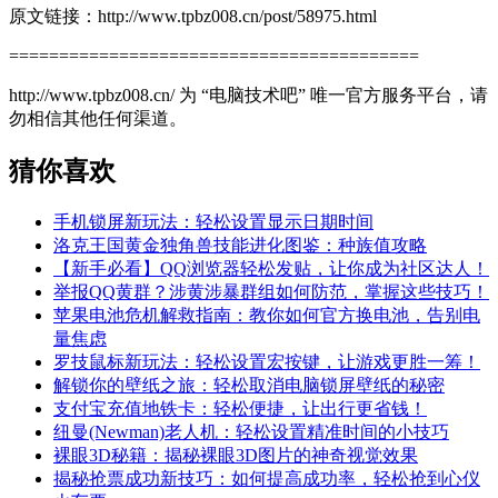
原文链接：http://www.tpbz008.cn/post/58975.html
=========================================
http://www.tpbz008.cn/ 为 “电脑技术吧” 唯一官方服务平台，请
勿相信其他任何渠道。
猜你喜欢
手机锁屏新玩法：轻松设置显示日期时间
洛克王国黄金独角兽技能进化图鉴：种族值攻略
【新手必看】QQ浏览器轻松发贴，让你成为社区达人！
举报QQ黄群？涉黄涉暴群组如何防范，掌握这些技巧！
苹果电池危机解救指南：教你如何官方换电池，告别电
量焦虑
罗技鼠标新玩法：轻松设置宏按键，让游戏更胜一筹！
解锁你的壁纸之旅：轻松取消电脑锁屏壁纸的秘密
支付宝充值地铁卡：轻松便捷，让出行更省钱！
纽曼(Newman)老人机：轻松设置精准时间的小技巧
裸眼3D秘籍：揭秘裸眼3D图片的神奇视觉效果
揭秘抢票成功新技巧：如何提高成功率，轻松抢到心仪