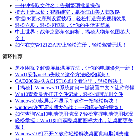
一分钟提取文件名：告别繁琐批量操作
橙光正妻成长：智胜继室，赢得江山美人归攻略
掌握PR更改序列设置技巧，轻松打造完美视频效果
轻松六步，轻松抠印章，让你的生活更简单
中土世界：战争之影角色解析，揭秘人物角色图鉴大
全！
如何在交管12123APP上轻松注册，轻松驾驶无忧！
循环推荐
黑框困扰？解锁屏幕满屏方法，让你的电脑焕然一新！
Win11安装net3.5失败？这个方法轻松解决！
CAD2006缺失AC1ST16.dll？看这里，轻松解决！
【揭秘】Windows 11系统如何一键设置中文？让你秒懂
Win10查看最近打开文件记录，轻松找回误删文件
Windows10截屏后不显示？教你一招轻松解决！
windows许可证过期大作战：一招解决你的烦恼！
如何查询Win10电池使用情况？轻松掌握电池使用状况
轻松掌握：Win11如何调整桌面图标大小，让桌面更美
观！
Windows10打不开？教你轻松解决桌面此电脑消失难