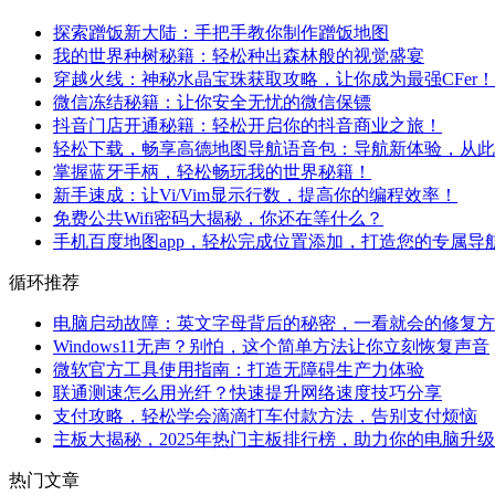
探索蹭饭新大陆：手把手教你制作蹭饭地图
我的世界种树秘籍：轻松种出森林般的视觉盛宴
穿越火线：神秘水晶宝珠获取攻略，让你成为最强CFer！
微信冻结秘籍：让你安全无忧的微信保镖
抖音门店开通秘籍：轻松开启你的抖音商业之旅！
轻松下载，畅享高德地图导航语音包：导航新体验，从此
掌握蓝牙手柄，轻松畅玩我的世界秘籍！
新手速成：让Vi/Vim显示行数，提高你的编程效率！
免费公共Wifi密码大揭秘，你还在等什么？
手机百度地图app，轻松完成位置添加，打造您的专属导
循环推荐
电脑启动故障：英文字母背后的秘密，一看就会的修复方
Windows11无声？别怕，这个简单方法让你立刻恢复声音
微软官方工具使用指南：打造无障碍生产力体验
联通测速怎么用光纤？快速提升网络速度技巧分享
支付攻略，轻松学会滴滴打车付款方法，告别支付烦恼
主板大揭秘，2025年热门主板排行榜，助力你的电脑升
热门文章