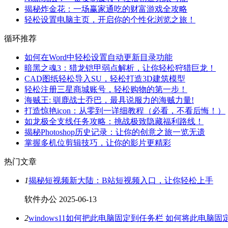
揭秘炸金花：一场赢家通吃的财富游戏全攻略
轻松设置电脑主页，开启你的个性化浏览之旅！
循环推荐
如何在Word中轻松设置自动更新目录功能
暗黑之魂3：猎龙铠甲弱点解析，让你轻松狩猎巨龙！
CAD图纸轻松导入SU，轻松打造3D建筑模型
轻松注册三星商城账号，轻松购物的第一步！
海贼王: 驯鹿战士乔巴，最具说服力的海贼力量!
打造惊艳icon：从零到一详细教程（必看，不看后悔！）
如龙极全支线任务攻略：挑战极致隐藏福利路线！
揭秘Photoshop历史记录：让你的创意之旅一览无遗
掌握多机位剪辑技巧，让你的影片更精彩
热门文章
1
揭秘短视频新大陆：B站短视频入口，让你轻松上手
软件办公
2025-06-13
2
windows11如何把此电脑固定到任务栏 如何将此电脑