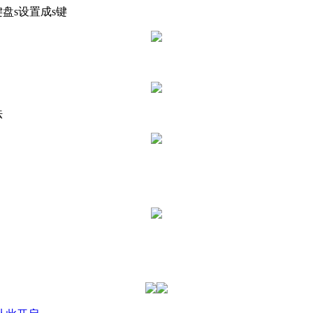
盘s设置成s键
法