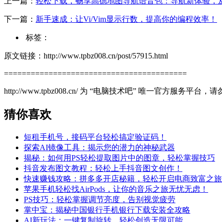
上一篇：
轻松下载，畅享高德地图导航语音包：导航新体验，
下一篇：
新手速成：让Vi/Vim显示行数，提高你的编程效率！
标签：
原文链接：http://www.tpbz008.cn/post/57915.html
=========================================
http://www.tpbz008.cn/ 为 “电脑技术吧” 唯一官方服务
猜你喜欢
短租手机号，接码平台轻松搞定验证码！
探索AI镜像工具：揭示您的潜力的神秘武器
揭秘：如何用PS轻松提取图片中的图章，轻松掌握技巧
抖音发布图文教程：轻松上手抖音图文创作！
快速赚钱攻略：拼多多开店秘籍，轻松开启电商致富之旅
苹果手机轻松找AirPods，让你的音乐之旅无忧无虑！
PS技巧：轻松掌握调节亮度，告别视觉疲劳
掌中宝：揭秘中国银行手机银行下载安装全攻略
AI新玩法：一键复制旋转，轻松创造无限可能