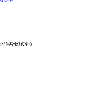
从此开启
平台，请勿相信其他任何渠道。
！