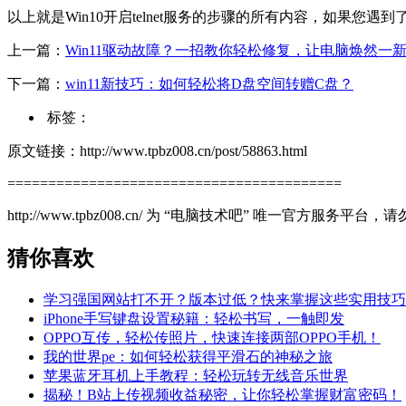
以上就是Win10开启telnet服务的步骤的所有内容，如果您
上一篇：
Win11驱动故障？一招教你轻松修复，让电脑焕然一
下一篇：
win11新技巧：如何轻松将D盘空间转赠C盘？
标签：
原文链接：http://www.tpbz008.cn/post/58863.html
=========================================
http://www.tpbz008.cn/ 为 “电脑技术吧” 唯一官方服务
猜你喜欢
学习强国网站打不开？版本过低？快来掌握这些实用技巧
iPhone手写键盘设置秘籍：轻松书写，一触即发
OPPO互传，轻松传照片，快速连接两部OPPO手机！
我的世界pe：如何轻松获得平滑石的神秘之旅
苹果蓝牙耳机上手教程：轻松玩转无线音乐世界
揭秘！B站上传视频收益秘密，让你轻松掌握财富密码！