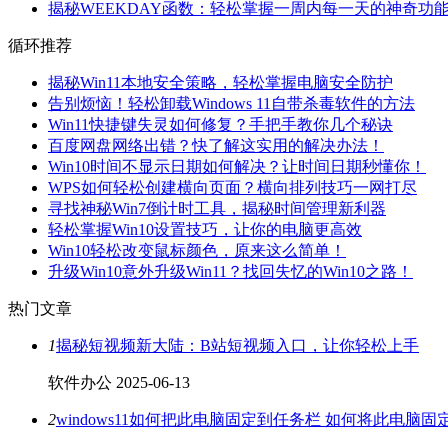
揭秘WEEKDAY函数：轻松掌握一周内每一天的神奇功
循环推荐
揭秘Win11本地安全策略，轻松掌握电脑安全防护
告别烦恼！轻松卸载Windows 11自带杀毒软件的方法
Win11快捷键失灵如何修复？手把手教你几个秘诀
百度网盘网络出错？快了解这实用的解决办法！
Win10时间不显示日期如何解决？让时间日期秒懂你！
WPS如何轻松创建横向页面？横向排列技巧一网打尽
寻找神秘Win7倒计时工具，揭秘时间管理新利器
轻松掌握Win10设置技巧，让你的电脑更高效
Win10轻松改变鼠标颜色，原来这么简单！
升级Win10意外升级Win11？找回失忆的Win10之路！
热门文章
1
揭秘短视频新大陆：B站短视频入口，让你轻松上手
软件办公
2025-06-13
2
windows11如何把此电脑固定到任务栏 如何将此电脑