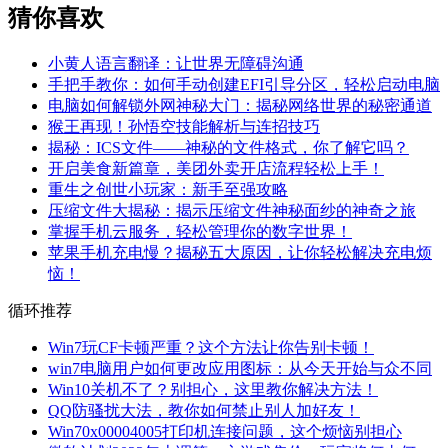
猜你喜欢
小黄人语言翻译：让世界无障碍沟通
手把手教你：如何手动创建EFI引导分区，轻松启动电脑
电脑如何解锁外网神秘大门：揭秘网络世界的秘密通道
猴王再现！孙悟空技能解析与连招技巧
揭秘：ICS文件——神秘的文件格式，你了解它吗？
开启美食新篇章，美团外卖开店流程轻松上手！
重生之创世小玩家：新手至强攻略
压缩文件大揭秘：揭示压缩文件神秘面纱的神奇之旅
掌握手机云服务，轻松管理你的数字世界！
苹果手机充电慢？揭秘五大原因，让你轻松解决充电烦
恼！
循环推荐
Win7玩CF卡顿严重？这个方法让你告别卡顿！
win7电脑用户如何更改应用图标：从今天开始与众不同
Win10关机不了？别担心，这里教你解决方法！
QQ防骚扰大法，教你如何禁止别人加好友！
Win70x00004005打印机连接问题，这个烦恼别担心