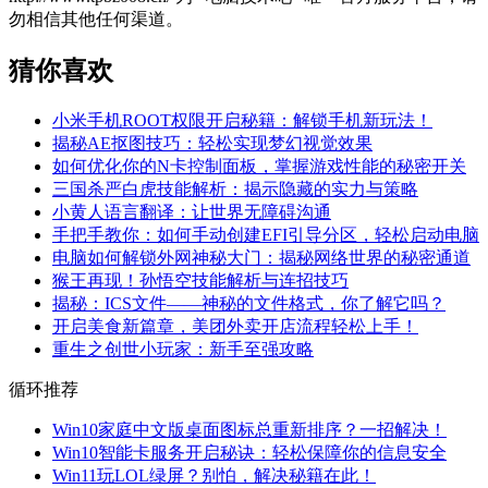
勿相信其他任何渠道。
猜你喜欢
小米手机ROOT权限开启秘籍：解锁手机新玩法！
揭秘AE抠图技巧：轻松实现梦幻视觉效果
如何优化你的N卡控制面板，掌握游戏性能的秘密开关
三国杀严白虎技能解析：揭示隐藏的实力与策略
小黄人语言翻译：让世界无障碍沟通
手把手教你：如何手动创建EFI引导分区，轻松启动电脑
电脑如何解锁外网神秘大门：揭秘网络世界的秘密通道
猴王再现！孙悟空技能解析与连招技巧
揭秘：ICS文件——神秘的文件格式，你了解它吗？
开启美食新篇章，美团外卖开店流程轻松上手！
重生之创世小玩家：新手至强攻略
循环推荐
Win10家庭中文版桌面图标总重新排序？一招解决！
Win10智能卡服务开启秘诀：轻松保障你的信息安全
Win11玩LOL绿屏？别怕，解决秘籍在此！