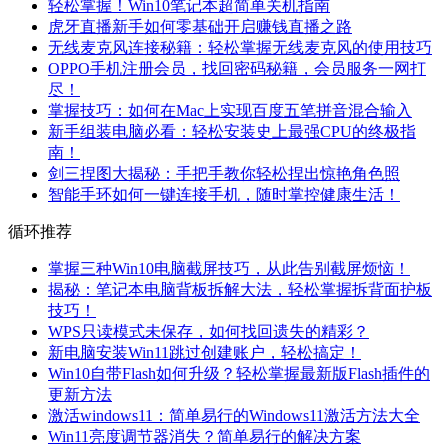
轻松掌握！Win10笔记本超简单关机指南
虎牙直播新手如何零基础开启赚钱直播之路
无线麦克风连接秘籍：轻松掌握无线麦克风的使用技巧
OPPO手机注册会员，找回密码秘籍，会员服务一网打
尽！
掌握技巧：如何在Mac上实现百度五笔拼音混合输入
新手组装电脑必看：轻松安装史上最强CPU的终极指
南！
剑三捏图大揭秘：手把手教你轻松捏出惊艳角色照
智能手环如何一键连接手机，随时掌控健康生活！
循环推荐
掌握三种Win10电脑截屏技巧，从此告别截屏烦恼！
揭秘：笔记本电脑背板拆解大法，轻松掌握拆背面护板
技巧！
WPS只读模式未保存，如何找回遗失的精彩？
新电脑安装Win11跳过创建账户，轻松搞定！
Win10自带Flash如何升级？轻松掌握最新版Flash插件的
更新方法
激活windows11：简单易行的Windows11激活方法大全
Win11亮度调节器消失？简单易行的解决方案