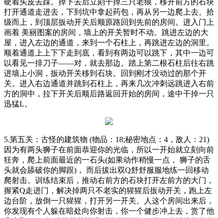
硬着头皮去踩。掉下去后立刻干掉三只老狼，移开前方的石块
打开通道走进去，下到坑中拿起药包，再从另一边爬上去。拾
级而上，到顶层扳动开关后顺原路回到先前的房间。进入门上
画着 美丽图案的房间，墙上的开关暂时不动。跳进左边的大
屋，进入左边的通道，来到一个石柱上，再跳进左边的洞里。
顺着通道上上下下走到底，看到有两边可以跳下，其中一边可
以看见一排刀子——对，就去那边。踏上第二根石柱后往右跳
进墙上小洞，扳动开关移到石块。回到刚才没动过的那个开
关。进入右边通道并跳到石柱上，再来几次冲刺远跳进入右前
方的洞中，拉下开关后顺后路返回开始的房间，途中干掉一只
迅猛L。
5.第五关：古怪的建筑物 (物品：18;秘密地点：4，敌人：21)
因为有两头狮子在前面恭迎你的光临，所以一开始就立刻向前
狂奔，爬上前面最近的一石头(如果动作稍慢一点， 狮子的舌
头就会舔破你的脚跟)， 而后拔出双Q舒舒服服地练一回移动
爬射击。训练结束后，推动右前方的石块打开左前方的大门，
握紧Q走进门，解决掉两只不老实的猩猩后扳动开关，跑上左
边台阶，放倒一只猩猩，打开另一开关。人这个房间出来后，
你发现有个人躲在暗处向你射击，你一个健步冲上去，赏了他