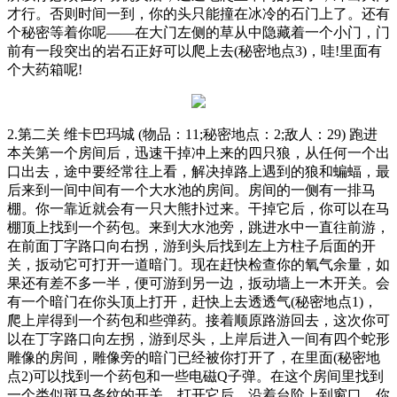
才行。否则时间一到，你的头只能撞在冰冷的石门上了。还有
个秘密等着你呢——在大门左侧的草从中隐藏着一个小门，门
前有一段突出的岩石正好可以爬上去(秘密地点3)，哇!里面有
个大药箱呢!
2.第二关 维卡巴玛城 (物品：11;秘密地点：2;敌人：29) 跑进
本关第一个房间后，迅速干掉冲上来的四只狼，从任何一个出
口出去，途中要经常往上看，解决掉路上遇到的狼和蝙蝠，最
后来到一间中间有一个大水池的房间。房间的一侧有一排马
棚。你一靠近就会有一只大熊扑过来。干掉它后，你可以在马
棚顶上找到一个药包。来到大水池旁，跳进水中一直往前游，
在前面丁字路口向右拐，游到头后找到左上方柱子后面的开
关，扳动它可打开一道暗门。现在赶快检查你的氧气余量，如
果还有差不多一半，便可游到另一边，扳动墙上一木开关。会
有一个暗门在你头顶上打开，赶快上去透透气(秘密地点1)，
爬上岸得到一个药包和些弹药。接着顺原路游回去，这次你可
以在丁字路口向左拐，游到尽头，上岸后进入一间有四个蛇形
雕像的房间，雕像旁的暗门已经被你打开了，在里面(秘密地
点2)可以找到一个药包和一些电磁Q子弹。在这个房间里找到
一个类似斑马条纹的开关，打开它后，沿着台阶上到窗口，你