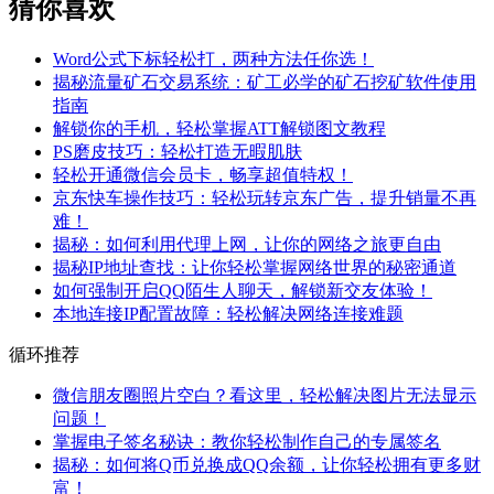
猜你喜欢
Word公式下标轻松打，两种方法任你选！
揭秘流量矿石交易系统：矿工必学的矿石挖矿软件使用
指南
解锁你的手机，轻松掌握ATT解锁图文教程
PS磨皮技巧：轻松打造无暇肌肤
轻松开通微信会员卡，畅享超值特权！
京东快车操作技巧：轻松玩转京东广告，提升销量不再
难！
揭秘：如何利用代理上网，让你的网络之旅更自由
揭秘IP地址查找：让你轻松掌握网络世界的秘密通道
如何强制开启QQ陌生人聊天，解锁新交友体验！
本地连接IP配置故障：轻松解决网络连接难题
循环推荐
微信朋友圈照片空白？看这里，轻松解决图片无法显示
问题！
掌握电子签名秘诀：教你轻松制作自己的专属签名
揭秘：如何将Q币兑换成QQ余额，让你轻松拥有更多财
富！