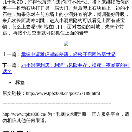
几十颗ZD，打得他落荒而逃(你打不死他)。接下来继续做你的
事——推动石块打开另一扇大门。然后爬上石块跳上一边的小
石柱，如果你对左前方墙上的小洞好奇的话，就调整好呼吸，
来几次长距离冲刺跳，进入小洞后隐约可以看见上面有些宝
物，怎么上去呢?来!站在门口，面对右边的斜坡，先来个前
跳， 再接个后空翻就可以抓住上面的岩壁
上一篇：
掌握申请雅虎邮箱秘籍，轻松开启网络新世界
下一篇：
24小时便利店：利润与风险并存，揭秘一夜暴富的神
话？
标签：
原文链接：http://www.tpbz008.cn/post/57189.html
=========================================
http://www.tpbz008.cn/ 为 “电脑技术吧” 唯一官方服务平台，请
勿相信其他任何渠道。