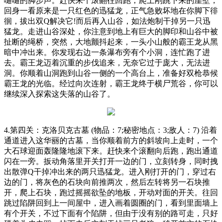
嗵嗵的脚步声。赶快来个滚翻往回跑，爬上刚跳下来的崖壁，
回身一看原来是一只红色的迅猛龙，正气急败坏地在你脚下徘
徊，拔出双Q解决它!而后再入山谷，如法炮制干掉另一只迅
猛龙。走进山谷深处，你注意到地上有巨大的脚印和山谷中被
扯断的绳桥，突然，大地颤抖起来，一头小山般的霸王龙从黑
暗中冲出来。你发现右边一条瀑布旁有个小洞，连忙跑了进
去。霸王龙迈着沉重的步伐追来，无奈它过于庞大，无法进
洞。你顺着山洞跑到山谷一侧的一个高台上，准备好双枪恭候
霸王龙的光临。经过向次连射，霸王龙终于横尸荒谷，你可以
继续深入探索这失落的山谷了。
4.第四关：克洛贝克古墓 (物品：7;秘密地点：3;敌人：7) 沿着
通道进入这华丽的古墓，当你顺着前方的斜坡向上走时，一个
大石球迎面轰隆隆地滚下来。赶快来个滚翻向后跑，跑出通道
闪在一旁。扳动角落里开关打开一边的门，立刻转身，同时拽
出散弹Q干掉冲出来的两只迅猛龙。进入刚打开的门，穿过右
边的门，将灰色的石块向前推两次，然后左转将另一石块推
开，爬上石块，跑过摇摇欲坠的地板，开动对面的开关。往回
跳过陷阱回到上一间屋中，进入画着圆圈的门，看到里面墙上
有个开关，不过下面有个陷阱，但由于没有别的路可走，只好