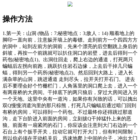
操作方法
1.第一关：山洞 (物品：7;秘密地点：3;敌人：14) 顺着地上的
脚印一直向前，注意躲开墙上的毒镖。走到前方一个四四方方
的洞中，站到左前方的洞前，先来个漂亮的后空翻跳上身后的
斜坡，再按一个前跳就可以扒住洞口的岩壁，进去后得到一个
药包(秘密地点1)。出洞往回走，爬上右边的通道，打死两只
蝙蝠后左拐向前跑，跳跃扒住岩石边缘，上去后干掉几只蝙
蝠，得到另一个药所(秘密地点2)。然后回到大路上，进入长
满杂草的山洞，跳进通道 走到尽头，拉开关打开石门。 进去
后不要理会好个竹栅栏门，人角落里的洞口爬上去，进入一个
有两座桥的大房间。干掉底下的两只狼后，穿过大房间进入另
一个天地。这里中央有一道沟，如果你有兴致的话，可以拽出
双Q慢慢消遣沟里的那只棕熊，打死几只蝙蝠后通过暗门回到
有桥的房间，可以得到一个药包。不过最终你还得跳过那道
沟，走下台阶进入前面的房间，立刻拔Q干掉猛扑上来的恶
狼。前面有一扇紧闭的石门，你应该会注意到大门右边的一个
石台上有个扳手开关，拉动它就可打开大门，但有时间限制，
所以你必须在开动机关后，迅速地爬上中间的台子，冲出大门