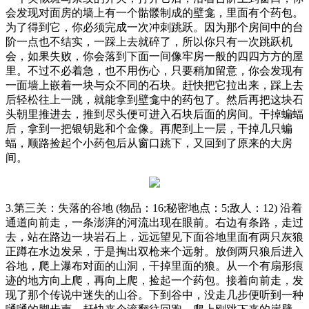
会发现对面房的墙上有一个骷髅制成的壁龛，里面有个药包。
为了得到它，你必须完成一次冲刺跳跃。因为那个房间中的台
阶一点也不结实，一踩上去就碎了，所以你只有一次跳跃机
会，如果失败，你会落到下面一间像牢房一般的四四方方的屋
里。不过不必着急，也不用伤心，只要稍加留意，你会发现有
一面墙上嵌着一块与众不同的石块。赶快把它拉出来，踩上去
后轻松往上一跳，就能拿到壁龛中的药包了。然后再把这块石
头朝里推进去，推到尽头便可进入石块后面的房间。干掉蝙蝠
后，拿到一把银钥匙和个金像。再爬到上一层，干掉几只蝙
蝠，顺路捡起个小药包后从窗口跳下，又回到了原来的大房
间。
3.第三关：失落的谷地 (物品：16;秘密地点：5;敌人：12) 沿着
通道向前走，一条澎湃的河流出现在眼前。右边有条路，走过
去，站在路边一块岩石上，远远望见下面谷地里面有两只灰狼
正蹲在水边发呆，于是掏出双枪来个远射。放倒两只狼后进入
谷地，爬上瀑布对面的山洞，干掉里面的狼。从一个有扇形痕
迹的地方向上爬，再向上爬，捡起一个药包。接着向前走，发
现了那个传说中迷失的山谷。下到谷中，没走几步便听到一种