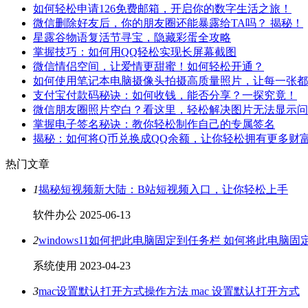
如何轻松申请126免费邮箱，开启你的数字生活之旅！
微信删除好友后，你的朋友圈还能暴露给TA吗？ 揭秘！
星露谷物语复活节寻宝，隐藏彩蛋全攻略
掌握技巧：如何用QQ轻松实现长屏幕截图
微信情侣空间，让爱情更甜蜜！如何轻松开通？
如何使用笔记本电脑摄像头拍摄高质量照片，让每一张都
支付宝付款码秘诀：如何收钱，能否分享？一探究竟！
微信朋友圈照片空白？看这里，轻松解决图片无法显示问
掌握电子签名秘诀：教你轻松制作自己的专属签名
揭秘：如何将Q币兑换成QQ余额，让你轻松拥有更多财
热门文章
1
揭秘短视频新大陆：B站短视频入口，让你轻松上手
软件办公
2025-06-13
2
windows11如何把此电脑固定到任务栏 如何将此电脑
系统使用
2023-04-23
3
mac设置默认打开方式操作方法 mac 设置默认打开方式