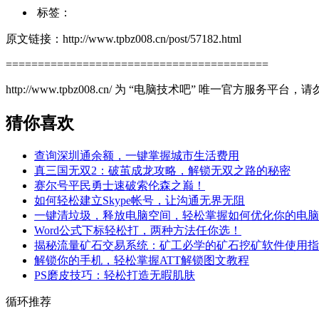
标签：
原文链接：http://www.tpbz008.cn/post/57182.html
=========================================
http://www.tpbz008.cn/ 为 “电脑技术吧” 唯一官方服务
猜你喜欢
查询深圳通余额，一键掌握城市生活费用
真三国无双2：破茧成龙攻略，解锁无双之路的秘密
赛尔号平民勇士速破索伦森之巅！
如何轻松建立Skype帐号，让沟通无界无阻
一键清垃圾，释放电脑空间，轻松掌握如何优化你的电脑
Word公式下标轻松打，两种方法任你选！
揭秘流量矿石交易系统：矿工必学的矿石挖矿软件使用指
解锁你的手机，轻松掌握ATT解锁图文教程
PS磨皮技巧：轻松打造无暇肌肤
循环推荐