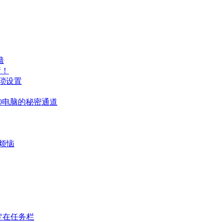
墙
新！
繁琐设置
10电脑的秘密通道
动烦恼
固定在任务栏