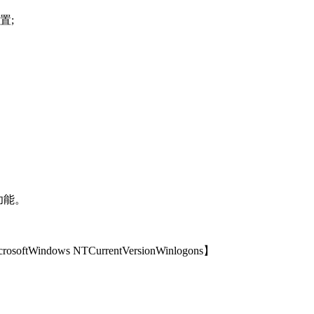
置;
功能。
indows NTCurrentVersionWinlogons】