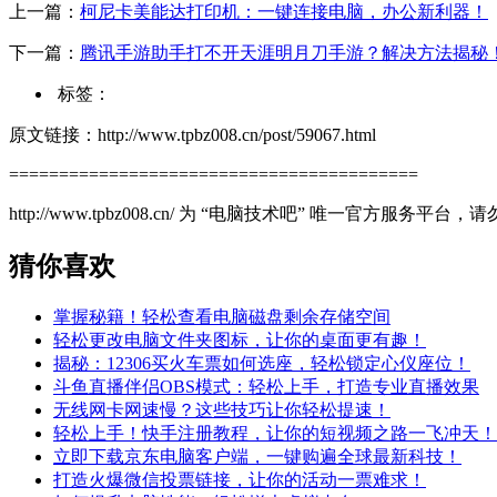
上一篇：
柯尼卡美能达打印机：一键连接电脑，办公新利器！
下一篇：
腾讯手游助手打不开天涯明月刀手游？解决方法揭秘
标签：
原文链接：http://www.tpbz008.cn/post/59067.html
=========================================
http://www.tpbz008.cn/ 为 “电脑技术吧” 唯一官方服务
猜你喜欢
掌握秘籍！轻松查看电脑磁盘剩余存储空间
轻松更改电脑文件夹图标，让你的桌面更有趣！
揭秘：12306买火车票如何选座，轻松锁定心仪座位！
斗鱼直播伴侣OBS模式：轻松上手，打造专业直播效果
无线网卡网速慢？这些技巧让你轻松提速！
轻松上手！快手注册教程，让你的短视频之路一飞冲天！
立即下载京东电脑客户端，一键购遍全球最新科技！
打造火爆微信投票链接，让你的活动一票难求！