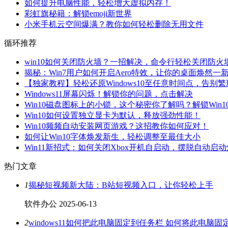
如何提升电脑性能，轻松增大虚拟内存！
彩虹旗秘籍：解锁emoji新世界
小米手机云空间爆满？教你如何轻松删除无用文件
循环推荐
win10如何关闭防火墙？一招解决，命令行轻松关闭防火
揭秘：Win7用户如何开启Aero特效，让你的桌面焕然一
【独家教程】轻松还原Windows10至任意时间点，告别
Windows11屏幕闪烁！解锁你的问题，点击解决
Win10磁盘图标上的小锁，这个秘密你了解吗？解锁Win
Win10如何设置独立显卡为默认，释放强劲性能！
Win10频频自动安装网页游戏？这招教你如何应对！
如何让Win10字体焕发新生，轻松调整至最佳大小
Win11新招式：如何关闭Xbox开机自启动，摆脱自动启
热门文章
1
揭秘短视频新大陆：B站短视频入口，让你轻松上手
软件办公
2025-06-13
2
windows11如何把此电脑固定到任务栏 如何将此电脑