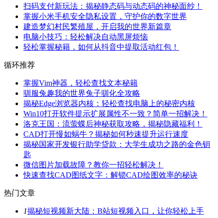
扫码支付新玩法：揭秘静态码与动态码的神秘面纱！
掌握小米手机安全隐私设置，守护你的数字世界
建造梦幻村民繁殖屋，开启我的世界新篇章
电脑小技巧：轻松解决自动黑屏烦恼
轻松掌握秘籍，如何从抖音中提取活动红包！
循环推荐
掌握Vim神器，轻松查找文本秘籍
驯服兔趣我的世界兔子驯化全攻略
揭秘Edge浏览器内核：轻松查找电脑上的秘密内核
Win10打开软件提示扩展属性不一致？简单一招解决！
洛克王国：流萤蝶后神秘获取攻略，揭秘隐藏福利！
CAD打开慢如蜗牛？揭秘如何秒速提升运行速度
揭秘国家开发银行助学贷款：大学生成功之路的金色钥
匙
微信图片加载故障？教你一招轻松解决！
快速查找CAD图纸文字：解锁CAD绘图效率的秘诀
热门文章
1
揭秘短视频新大陆：B站短视频入口，让你轻松上手