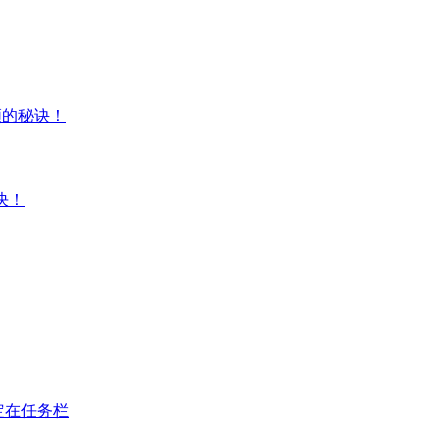
频的秘诀！
决！
固定在任务栏