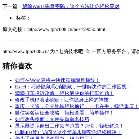
下一篇：
解除Win11磁盘密码，这个方法让你轻松应对
标签：
原文链接：http://www.tpbz008.cn/post/59050.html
=========================================
http://www.tpbz008.cn/ 为 “电脑技术吧” 唯一官方服务
猜你喜欢
如何在Word表格中快速添加醒目横线！
Excel：巧妙隐藏/取消隐藏，一键解决你的工作困扰！
滴滴打车投诉攻略：轻松解决你的打车难题！
修改手机IP地址秘籍：让你隐身上网的神技！
重庆一卡通，公交地铁轻松通行，一卡在手，畅游重庆！
微信实名认证全攻略：轻松查看，简单操作！
如何改头换面：文件夹重命名技巧
显示器提示超出工作频率范围？别慌，轻松解决！
电脑403禁止访问？这个简单步骤帮你轻松解决！
华为手机屏幕骤变黑白，秘密揭示！