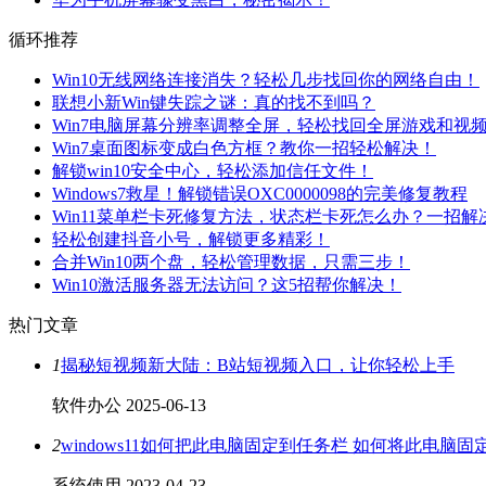
循环推荐
Win10无线网络连接消失？轻松几步找回你的网络自由！
联想小新Win键失踪之谜：真的找不到吗？
Win7电脑屏幕分辨率调整全屏，轻松找回全屏游戏和视
Win7桌面图标变成白色方框？教你一招轻松解决！
解锁win10安全中心，轻松添加信任文件！
Windows7救星！解锁错误OXC0000098的完美修复教程
Win11菜单栏卡死修复方法，状态栏卡死怎么办？一招解
轻松创建抖音小号，解锁更多精彩！
合并Win10两个盘，轻松管理数据，只需三步！
Win10激活服务器无法访问？这5招帮你解决！
热门文章
1
揭秘短视频新大陆：B站短视频入口，让你轻松上手
软件办公
2025-06-13
2
windows11如何把此电脑固定到任务栏 如何将此电脑
系统使用
2023-04-23