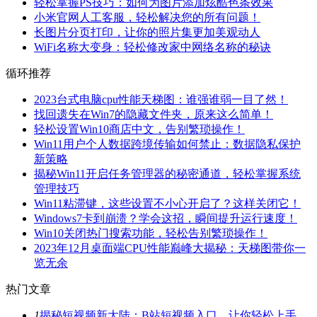
轻松掌握PS技巧：如何为图片添加炫酷色条效果
小米官网人工客服，轻松解决您的所有问题！
长图片分页打印，让你的照片集更加美观动人
WiFi名称大变身：轻松修改家中网络名称的秘诀
循环推荐
2023台式电脑cpu性能天梯图：谁强谁弱一目了然！
找回遗失在Win7的隐藏文件夹，原来这么简单！
轻松设置Win10商店中文，告别繁琐操作！
Win11用户个人数据跨境传输如何禁止：数据隐私保护
新策略
揭秘Win11开启任务管理器的秘密通道，轻松掌握系统
管理技巧
Win11粘滞键，这些设置不小心开启了？这样关闭它！
Windows7卡到崩溃？学会这招，瞬间提升运行速度！
Win10关闭热门搜索功能，轻松告别繁琐操作！
2023年12月桌面端CPU性能巅峰大揭秘：天梯图带你一
览无余
热门文章
1
揭秘短视频新大陆：B站短视频入口，让你轻松上手