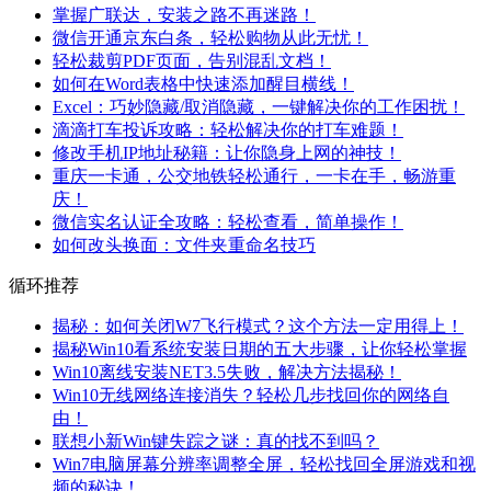
掌握广联达，安装之路不再迷路！
微信开通京东白条，轻松购物从此无忧！
轻松裁剪PDF页面，告别混乱文档！
如何在Word表格中快速添加醒目横线！
Excel：巧妙隐藏/取消隐藏，一键解决你的工作困扰！
滴滴打车投诉攻略：轻松解决你的打车难题！
修改手机IP地址秘籍：让你隐身上网的神技！
重庆一卡通，公交地铁轻松通行，一卡在手，畅游重
庆！
微信实名认证全攻略：轻松查看，简单操作！
如何改头换面：文件夹重命名技巧
循环推荐
揭秘：如何关闭W7飞行模式？这个方法一定用得上！
揭秘Win10看系统安装日期的五大步骤，让你轻松掌握
Win10离线安装NET3.5失败，解决方法揭秘！
Win10无线网络连接消失？轻松几步找回你的网络自
由！
联想小新Win键失踪之谜：真的找不到吗？
Win7电脑屏幕分辨率调整全屏，轻松找回全屏游戏和视
频的秘诀！