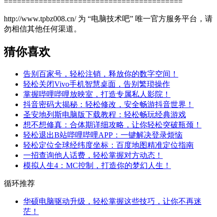
=========================================
http://www.tpbz008.cn/ 为 “电脑技术吧” 唯一官方服务平台，请
勿相信其他任何渠道。
猜你喜欢
告别百家号，轻松注销，释放你的数字空间！
轻松关闭Vivo手机智慧桌面，告别繁琐操作
掌握哔哩哔哩放映室，打造专属私人影院！
抖音密码大揭秘：轻松修改，安全畅游抖音世界！
圣安地列斯电脑版下载教程：轻松畅玩经典游戏
想不想修真：合体期详细攻略，让你轻松突破瓶颈！
轻松退出B站哔哩哔哩APP：一键解决登录烦恼
轻松定位全球经纬度坐标：百度地图精准定位指南
一招查询他人话费，轻松掌握对方动态！
模拟人生4：MC控制，打造你的梦幻人生！
循环推荐
华硕电脑驱动升级，轻松掌握这些技巧，让你不再迷
茫！