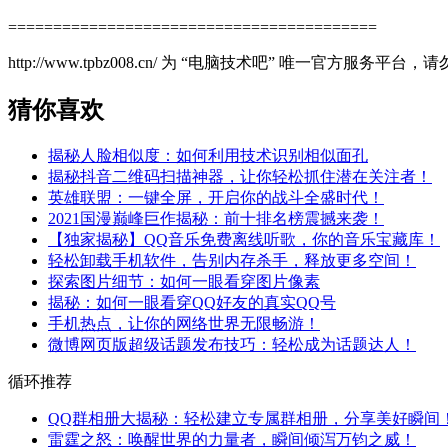
=========================================
http://www.tpbz008.cn/ 为 “电脑技术吧” 唯一官方服务
猜你喜欢
揭秘人脸相似度：如何利用技术识别相似面孔
揭秘抖音二维码扫描神器，让你轻松抓住潜在关注者！
英雄联盟：一键全屏，开启你的战斗全盛时代！
2021国漫巅峰巨作揭秘：前十排名榜震撼来袭！
【独家揭秘】QQ音乐免费离线听歌，你的音乐宝藏库！
轻松卸载手机软件，告别内存杀手，释放更多空间！
探索图片细节：如何一眼看穿图片像素
揭秘：如何一眼看穿QQ好友的真实QQ号
手机热点，让你的网络世界无限畅游！
微博网页版超级话题发布技巧：轻松成为话题达人！
循环推荐
QQ群相册大揭秘：轻松建立专属群相册，分享美好瞬间
雷霆之怒：唤醒世界的力量者，瞬间倾泻万钧之威！