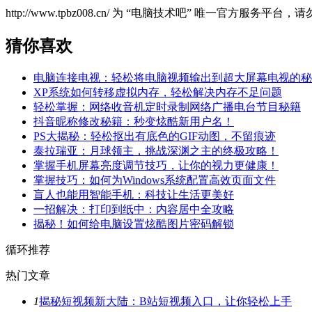
http://www.tpbz008.cn/ 为 “电脑技术吧” 唯一官方服务
猜你喜欢
电脑连接电视：轻松将电脑视频输出到超大屏幕电视的秘
XP系统如何转移虚拟内存，轻松解决内存不足问题
轻松掌握：网络收音机定时录制网络广播电台节目秘籍
抖音昵称修改秘籍：秒变炫酷新用户名！
PS大揭秘：轻松抠出有底色的GIF动图，不留痕迹
泰拉瑞亚：月球领主，挑战深渊之主的终极攻略！
掌握手机屏幕亮度调节技巧，让你的视力更健康！
掌握技巧：如何为Windows系统配置高效页面文件
盲人也能用智能手机：科技让生活更美好
一招解决：打印到纸中：内容居中全攻略
揭秘！如何给电脑设置炫酷图片密码解锁
循环推荐
热门文章
1
揭秘短视频新大陆：B站短视频入口，让你轻松上手