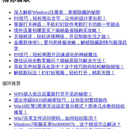
深入解析Windows注册表：掌握隐藏的秘密
PS技巧：轻松抠出文字，让你的设计更出彩！
掌握打卡神器：手机钉钉软件考勤打卡功能一学就会
境外流量包哪里买？揭秘最省钱购买攻略！
天猫精灵，轻松连接网络，开启智能生活之旅！
金庸群侠传5：爱与死终极攻略，解锁隐藏剧情与最强武
学
PS技巧：轻松将图片边缘虚化的神秘魔法
微信运动步数零频闪？揭秘原因与解决方法！
耳机无声却显乐在其中？这个技巧助你轻松解除烦恼！
解锁新玩法！钉钉短视频，轻松打开，精彩无限！
循环推荐
WPS插入批注后重新打开不见的秘密！
退出华硕BIOS的秘密技巧，让你告别繁琐操作
Win10红警2黑屏无法设定显示模式？简单几步教你轻松
修复！
Win7共享文件访问密码，如何轻松取消？
Windows7电脑蓝屏0x0000007b，这个错误怎么解决？