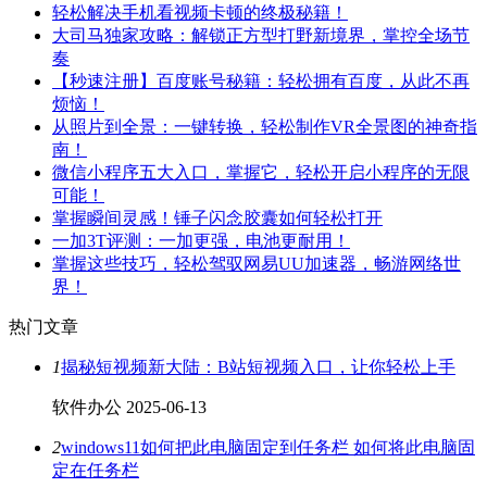
轻松解决手机看视频卡顿的终极秘籍！
大司马独家攻略：解锁正方型打野新境界，掌控全场节
奏
【秒速注册】百度账号秘籍：轻松拥有百度，从此不再
烦恼！
从照片到全景：一键转换，轻松制作VR全景图的神奇指
南！
微信小程序五大入口，掌握它，轻松开启小程序的无限
可能！
掌握瞬间灵感！锤子闪念胶囊如何轻松打开
一加3T评测：一加更强，电池更耐用！
掌握这些技巧，轻松驾驭网易UU加速器，畅游网络世
界！
热门文章
1
揭秘短视频新大陆：B站短视频入口，让你轻松上手
软件办公
2025-06-13
2
windows11如何把此电脑固定到任务栏 如何将此电脑固
定在任务栏