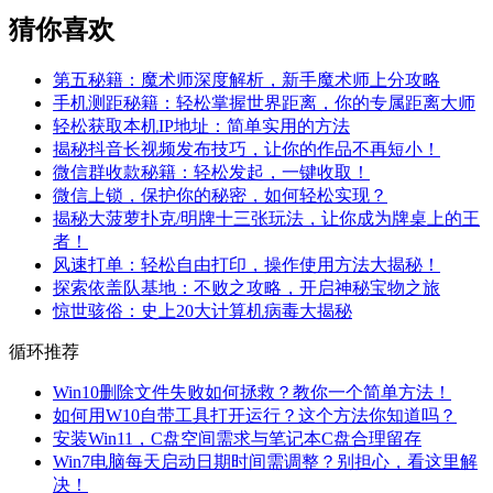
猜你喜欢
第五秘籍：魔术师深度解析，新手魔术师上分攻略
手机测距秘籍：轻松掌握世界距离，你的专属距离大师
轻松获取本机IP地址：简单实用的方法
揭秘抖音长视频发布技巧，让你的作品不再短小！
微信群收款秘籍：轻松发起，一键收取！
微信上锁，保护你的秘密，如何轻松实现？
揭秘大菠萝扑克/明牌十三张玩法，让你成为牌桌上的王
者！
风速打单：轻松自由打印，操作使用方法大揭秘！
探索依盖队基地：不败之攻略，开启神秘宝物之旅
惊世骇俗：史上20大计算机病毒大揭秘
循环推荐
Win10删除文件失败如何拯救？教你一个简单方法！
如何用W10自带工具打开运行？这个方法你知道吗？
安装Win11，C盘空间需求与笔记本C盘合理留存
Win7电脑每天启动日期时间需调整？别担心，看这里解
决！