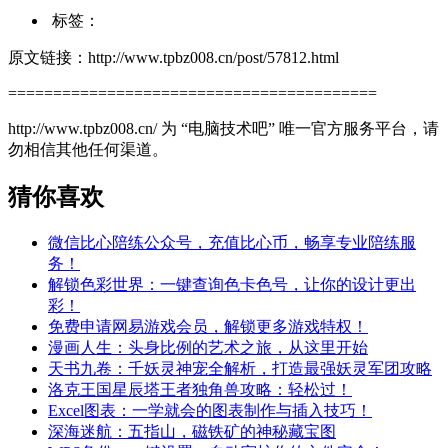
标签：
原文链接：http://www.tpbz008.cn/post/57812.html
=========================================
http://www.tpbz008.cn/ 为 “电脑技术吧” 唯一官方服务平台，请
勿相信其他任何渠道。
猜你喜欢
微信比心陪练公众号，充值比心币，畅享专业陪练服
务！
解锁色彩世界：一键查询色卡色号，让你的设计更出
彩！
免费申请网易游戏会员，解锁更多游戏特权！
漫画人生：头身比例的艺术之旅，从这里开始
天书九卷：千妖灵神宠全解析，打造最强妖灵军团攻略
洛克王国星辰塔王者独角兽攻略：轻松过！
Excel图表：一学就会的图表制作与插入技巧！
深海迷航：五指山，磁铁矿的神秘藏宝图