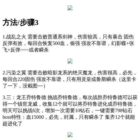
方法/步骤3
1.战乱之火 需要击败普通系剑神，伤害较高，只有暴击 固伤
反弹有效，每回合恢复500血，偷强 强攻不靠谱，幻影蝶+张
飞+反弹~~~或者瞬杀
2.污染之翼 需要击败暗影龙系的绝灭魔龙，伤害很高，必先，
每回合220固伤 强攻不靠谱，只有用灵皇或鲁斯瞬杀（这里卡
了一下，没截图~~）
3.三：龙王乔特鲁德 挑战乔特鲁德，每次战胜乔特鲁德可以获
得一个镇世龙威，收集12个就可以将乔特鲁进化成乔特鲁德，
明天可以挑战6次，增加一次需要10钻石，一键需要798钻石
boss特性：血15000，必先，封属，只有瞬杀了 集齐12个就能
超进化了