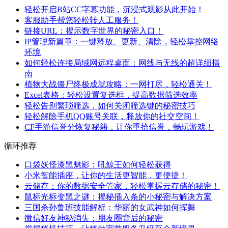
轻松开启B站CC字幕功能，沉浸式观影从此开始！
客服助手帮您轻松转人工服务！
链接URL：揭示数字世界的秘密入口！
IP管理新篇章：一键释放、更新、清除，轻松掌控网络
环境
如何轻松连接局域网远程桌面：网线与无线的超详细指
南
植物大战僵尸终极成就攻略：一网打尽，轻松通关！
Excel表格：轻松设置复选框，提高数据筛选效率
轻松告别繁琐筛选，如何关闭筛选键的秘密技巧
轻松解除手机QQ账号关联，释放你的社交空间！
CF手游信誉分恢复秘籍，让你重拾信誉，畅玩游戏！
循环推荐
口袋妖怪漆黑魅影：吼鲸王如何轻松获得
小米智能插座，让你的生活更智能，更便捷！
云储存：你的数据安全管家，轻松掌握云存储的秘密！
鼠标光标变黑之谜：揭秘插入条的小秘密与解决方案
三国杀孙鲁班技能解析：华丽的女武神如何挥舞
微信好友神秘消失：朋友圈背后的秘密