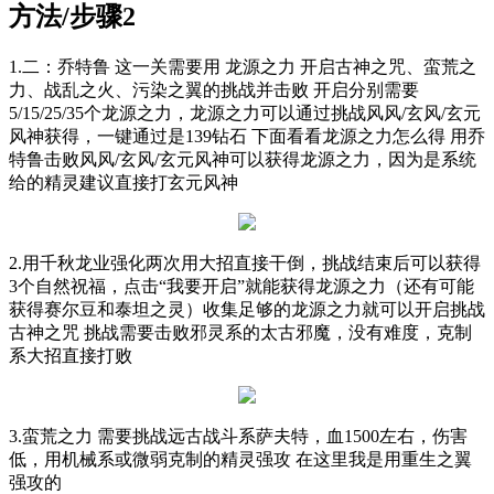
方法/步骤2
1.二：乔特鲁 这一关需要用 龙源之力 开启古神之咒、蛮荒之
力、战乱之火、污染之翼的挑战并击败 开启分别需要
5/15/25/35个龙源之力，龙源之力可以通过挑战风风/玄风/玄元
风神获得，一键通过是139钻石 下面看看龙源之力怎么得 用乔
特鲁击败风风/玄风/玄元风神可以获得龙源之力，因为是系统
给的精灵建议直接打玄元风神
2.用千秋龙业强化两次用大招直接干倒，挑战结束后可以获得
3个自然祝福，点击“我要开启”就能获得龙源之力（还有可能
获得赛尔豆和泰坦之灵）收集足够的龙源之力就可以开启挑战
古神之咒 挑战需要击败邪灵系的太古邪魔，没有难度，克制
系大招直接打败
3.蛮荒之力 需要挑战远古战斗系萨夫特，血1500左右，伤害
低，用机械系或微弱克制的精灵强攻 在这里我是用重生之翼
强攻的