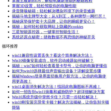
掌握主板刷BIOS，解锁电脑新潜能的秘籍教程
掌握3D设置，轻松驾驭你的电脑性能
录音降噪秘籍：轻松解决嘈杂环境下的录音难题
揭秘斗地主牌型大全：从A到王，各种牌型一网打尽！
揭秘床垫保护套十大品牌，让你的睡眠更安心！
揭秘：如何轻松获取网站上隐藏的cookies
三星智能遥控器，一键掌控智能生活！
系统还原点秘密：拯救数据不再恐惧的神秘开关
循环推荐
win11兼容性设置丢失？看这个简单解决方法！
Win10镜像安装成功，软件启动难题如何破解？
揭秘：win7如何轻松查看显卡型号，让你的电脑更懂你
如何为win10选择最佳声音输出设备？详解设置步骤
揭秘Windows登录界面切换用户新方法，让你的电脑使
用更高效！
win11桌面消失解决方法！找回此电脑图标不再难！
如何一招告别win11病毒和威胁防护？超详细解决方案
Win10系统升级中突然卡住？只需一步轻松解决！
win10刚安装完异常卡顿？解决方法揭秘，让你告别卡顿
烦恼