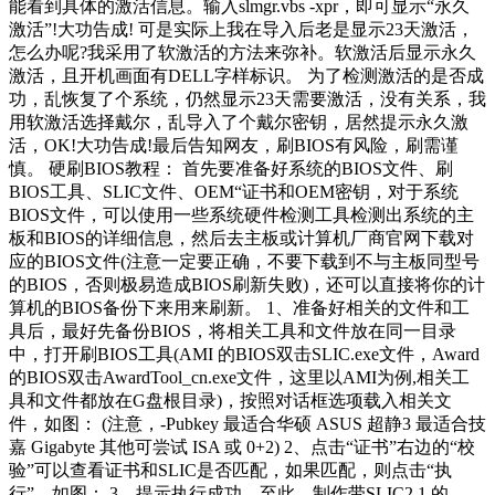
能看到具体的激活信息。输入slmgr.vbs -xpr，即可显示“永久
激活”!大功告成! 可是实际上我在导入后老是显示23天激活，
怎么办呢?我采用了软激活的方法来弥补。软激活后显示永久
激活，且开机画面有DELL字样标识。 为了检测激活的是否成
功，乱恢复了个系统，仍然显示23天需要激活，没有关系，我
用软激活选择戴尔，乱导入了个戴尔密钥，居然提示永久激
活，OK!大功告成!最后告知网友，刷BIOS有风险，刷需谨
慎。 硬刷BIOS教程： 首先要准备好系统的BIOS文件、刷
BIOS工具、SLIC文件、OEM“证书和OEM密钥，对于系统
BIOS文件，可以使用一些系统硬件检测工具检测出系统的主
板和BIOS的详细信息，然后去主板或计算机厂商官网下载对
应的BIOS文件(注意一定要正确，不要下载到不与主板同型号
的BIOS，否则极易造成BIOS刷新失败)，还可以直接将你的计
算机的BIOS备份下来用来刷新。 1、准备好相关的文件和工
具后，最好先备份BIOS，将相关工具和文件放在同一目录
中，打开刷BIOS工具(AMI 的BIOS双击SLIC.exe文件，Award
的BIOS双击AwardTool_cn.exe文件，这里以AMI为例,相关工
具和文件都放在G盘根目录)，按照对话框选项载入相关文
件，如图： (注意，-Pubkey 最适合华硕 ASUS 超静3 最适合技
嘉 Gigabyte 其他可尝试 ISA 或 0+2) 2、点击“证书”右边的“校
验”可以查看证书和SLIC是否匹配，如果匹配，则点击“执
行”，如图： 3、提示执行成功，至此，制作带SLIC2.1 的