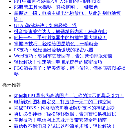
PPT中如何巧妙插入引人注目的柱形图图表
PS吸管工具大揭秘：轻松抠图，一键取色
掌握这一招，电脑主板电池秒放电，从此告别电池烦
恼！
GTA5游泳秘诀：如何轻松上浮
抖音快速关注达人，解锁精彩内容！秘籍在此
轻松一扫，手机浏览器中的扫描神器大揭秘！
掌握PS技巧：轻松给图层填色，一学就会
PS技巧：轻松画出流畅弧线的秘密武器
Word技巧：软回车变硬回车，告别繁琐排版烦恼
轻松解决！快速清理电脑系统盘的秘密技巧
FGO酒吞童子：醉美酒宴，醉心传说，酒吞满破图鉴揭
秘
循环推荐
如何将PPT导出为高清图片，让你的演示更具吸引力！
电脑软件图标自定义，打造独一无二的工作空间
揭秘DDNS：网络动态IP地址解析技术的神秘面纱
换机必备神器：轻松转移数据，告别繁琐换机困扰
掌握技巧！电信网上营业厅宽带安装全程指南
微信收不到消息？试试这些简单步骤，轻松解决！