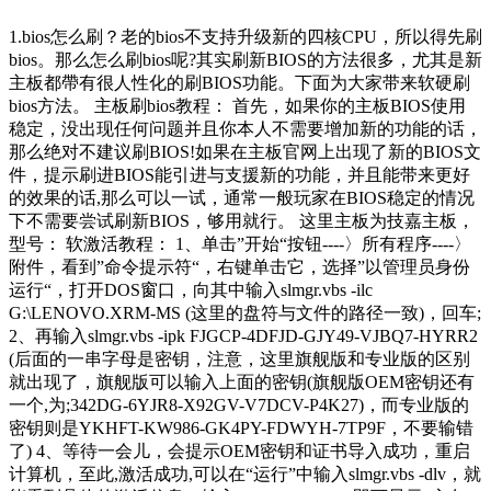
1.bios怎么刷？老的bios不支持升级新的四核CPU，所以得先刷
bios。那么怎么刷bios呢?其实刷新BIOS的方法很多，尤其是新
主板都帶有很人性化的刷BIOS功能。下面为大家带来软硬刷
bios方法。 主板刷bios教程： 首先，如果你的主板BIOS使用
稳定，没出现任何问题并且你本人不需要增加新的功能的话，
那么绝对不建议刷BIOS!如果在主板官网上出现了新的BIOS文
件，提示刷进BIOS能引进与支援新的功能，并且能带来更好
的效果的话,那么可以一试，通常一般玩家在BIOS稳定的情况
下不需要尝试刷新BIOS，够用就行。 这里主板为技嘉主板，
型号： 软激活教程： 1、单击”开始“按钮----〉所有程序----〉
附件，看到”命令提示符“，右键单击它，选择”以管理员身份
运行“，打开DOS窗口，向其中输入slmgr.vbs -ilc
G:\LENOVO.XRM-MS (这里的盘符与文件的路径一致)，回车;
2、再输入slmgr.vbs -ipk FJGCP-4DFJD-GJY49-VJBQ7-HYRR2
(后面的一串字母是密钥，注意，这里旗舰版和专业版的区别
就出现了，旗舰版可以输入上面的密钥(旗舰版OEM密钥还有
一个,为;342DG-6YJR8-X92GV-V7DCV-P4K27)，而专业版的
密钥则是YKHFT-KW986-GK4PY-FDWYH-7TP9F，不要输错
了) 4、等待一会儿，会提示OEM密钥和证书导入成功，重启
计算机，至此,激活成功,可以在“运行”中输入slmgr.vbs -dlv，就