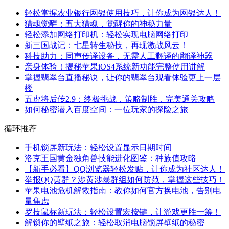
轻松掌握农业银行网银使用技巧，让你成为网银达人！
猎魂觉醒：五大猎魂，觉醒你的神秘力量
轻松添加网络打印机：轻松实现电脑网络打印
新三国战记：七星转生秘技，再现激战风云！
科技助力：同声传译设备，无需人工翻译的翻译神器
亲身体验！揭秘苹果iOS4系统新功能完整使用讲解
掌握翡翠台直播秘诀，让你的翡翠台观看体验更上一层
楼
五虎将后传2.9：终极挑战，策略制胜，完美通关攻略
如何秘密潜入百度空间：一位玩家的探险之旅
循环推荐
手机锁屏新玩法：轻松设置显示日期时间
洛克王国黄金独角兽技能进化图鉴：种族值攻略
【新手必看】QQ浏览器轻松发贴，让你成为社区达人！
举报QQ黄群？涉黄涉暴群组如何防范，掌握这些技巧！
苹果电池危机解救指南：教你如何官方换电池，告别电
量焦虑
罗技鼠标新玩法：轻松设置宏按键，让游戏更胜一筹！
解锁你的壁纸之旅：轻松取消电脑锁屏壁纸的秘密