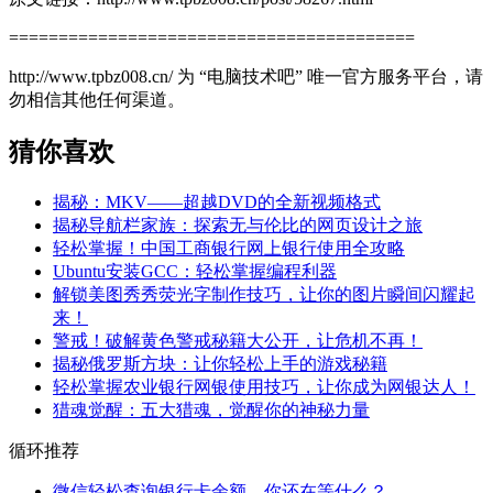
=========================================
http://www.tpbz008.cn/ 为 “电脑技术吧” 唯一官方服务平台，请
勿相信其他任何渠道。
猜你喜欢
揭秘：MKV——超越DVD的全新视频格式
揭秘导航栏家族：探索无与伦比的网页设计之旅
轻松掌握！中国工商银行网上银行使用全攻略
Ubuntu安装GCC：轻松掌握编程利器
解锁美图秀秀荧光字制作技巧，让你的图片瞬间闪耀起
来！
警戒！破解黄色警戒秘籍大公开，让危机不再！
揭秘俄罗斯方块：让你轻松上手的游戏秘籍
轻松掌握农业银行网银使用技巧，让你成为网银达人！
猎魂觉醒：五大猎魂，觉醒你的神秘力量
循环推荐
微信轻松查询银行卡余额，你还在等什么？