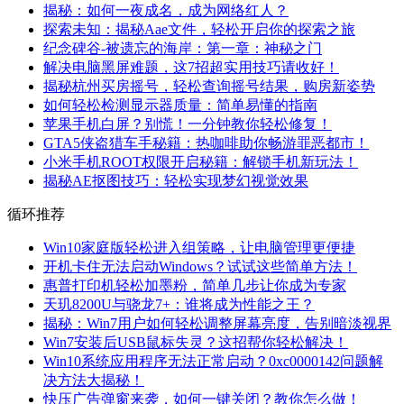
揭秘：如何一夜成名，成为网络红人？
探索未知：揭秘Aae文件，轻松开启你的探索之旅
纪念碑谷-被遗忘的海岸：第一章：神秘之门
解决电脑黑屏难题，这7招超实用技巧请收好！
揭秘杭州买房摇号，轻松查询摇号结果，购房新姿势
如何轻松检测显示器质量：简单易懂的指南
苹果手机白屏？别慌！一分钟教你轻松修复！
GTA5侠盗猎车手秘籍：热咖啡助你畅游罪恶都市！
小米手机ROOT权限开启秘籍：解锁手机新玩法！
揭秘AE抠图技巧：轻松实现梦幻视觉效果
循环推荐
Win10家庭版轻松进入组策略，让电脑管理更便捷
开机卡住无法启动Windows？试试这些简单方法！
惠普打印机轻松加墨粉，简单几步让你成为专家
天玑8200U与骁龙7+：谁将成为性能之王？
揭秘：Win7用户如何轻松调整屏幕亮度，告别暗淡视界
Win7安装后USB鼠标失灵？这招帮你轻松解决！
Win10系统应用程序无法正常启动？0xc0000142问题解
决方法大揭秘！
快压广告弹窗来袭，如何一键关闭？教你怎么做！