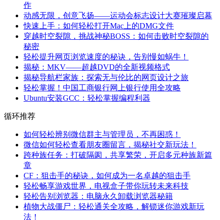
作
动感无限，创意飞扬——运动会标志设计大赛璀璨启幕
快速上手：如何轻松打开Mac上的DMG文件
穿越时空裂隙，挑战神秘BOSS：如何击败时空裂隙的
秘密
轻松提升网页浏览速度的秘诀，告别慢如蜗牛！
揭秘：MKV——超越DVD的全新视频格式
揭秘导航栏家族：探索无与伦比的网页设计之旅
轻松掌握！中国工商银行网上银行使用全攻略
Ubuntu安装GCC：轻松掌握编程利器
循环推荐
如何轻松辨别微信群主与管理员，不再困惑！
微信如何轻松查看朋友圈留言，揭秘社交新玩法！
跨种族任务：打破隔阂，共享繁荣，开启多元种族新篇
章
CF：狙击手的秘诀，如何成为一名卓越的狙击手
轻松畅享游戏世界，电视盒子带你玩转未来科技
轻松告别浏览器：电脑永久卸载浏览器秘籍
植物大战僵尸：轻松通关全攻略，解锁迷你游戏新玩
法！