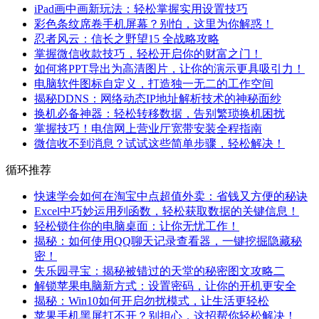
iPad画中画新玩法：轻松掌握实用设置技巧
彩色条纹席卷手机屏幕？别怕，这里为你解惑！
忍者风云：信长之野望15 全战略攻略
掌握微信收款技巧，轻松开启你的财富之门！
如何将PPT导出为高清图片，让你的演示更具吸引力！
电脑软件图标自定义，打造独一无二的工作空间
揭秘DDNS：网络动态IP地址解析技术的神秘面纱
换机必备神器：轻松转移数据，告别繁琐换机困扰
掌握技巧！电信网上营业厅宽带安装全程指南
微信收不到消息？试试这些简单步骤，轻松解决！
循环推荐
快速学会如何在淘宝中点超值外卖：省钱又方便的秘诀
Excel中巧妙运用列函数，轻松获取数据的关键信息！
轻松锁住你的电脑桌面：让你无忧工作！
揭秘：如何使用QQ聊天记录查看器，一键挖掘隐藏秘
密！
失乐园寻宝：揭秘被错过的天堂的秘密图文攻略二
解锁苹果电脑新方式：设置密码，让你的开机更安全
揭秘：Win10如何开启勿扰模式，让生活更轻松
苹果手机黑屏打不开？别担心，这招帮你轻松解决！