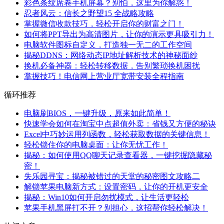
彩色条纹席卷手机屏幕？别怕，这里为你解惑！
忍者风云：信长之野望15 全战略攻略
掌握微信收款技巧，轻松开启你的财富之门！
如何将PPT导出为高清图片，让你的演示更具吸引力！
电脑软件图标自定义，打造独一无二的工作空间
揭秘DDNS：网络动态IP地址解析技术的神秘面纱
换机必备神器：轻松转移数据，告别繁琐换机困扰
掌握技巧！电信网上营业厅宽带安装全程指南
循环推荐
电脑刷BIOS，一键升级，原来如此简单！
快速学会如何在淘宝中点超值外卖：省钱又方便的秘诀
Excel中巧妙运用列函数，轻松获取数据的关键信息！
轻松锁住你的电脑桌面：让你无忧工作！
揭秘：如何使用QQ聊天记录查看器，一键挖掘隐藏秘
密！
失乐园寻宝：揭秘被错过的天堂的秘密图文攻略二
解锁苹果电脑新方式：设置密码，让你的开机更安全
揭秘：Win10如何开启勿扰模式，让生活更轻松
苹果手机黑屏打不开？别担心，这招帮你轻松解决！