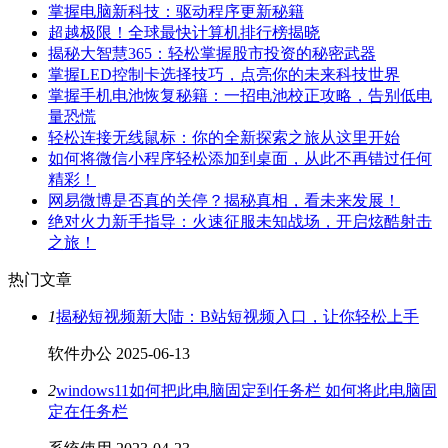
掌握电脑新科技：驱动程序更新秘籍
超越极限！全球最快计算机排行榜揭晓
揭秘大智慧365：轻松掌握股市投资的秘密武器
掌握LED控制卡选择技巧，点亮你的未来科技世界
掌握手机电池恢复秘籍：一招电池校正攻略，告别低电
量恐慌
轻松连接无线鼠标：你的全新探索之旅从这里开始
如何将微信小程序轻松添加到桌面，从此不再错过任何
精彩！
网易微博是否真的关停？揭秘真相，看未来发展！
绝对火力新手指导：火速征服未知战场，开启炫酷射击
之旅！
热门文章
1
揭秘短视频新大陆：B站短视频入口，让你轻松上手
软件办公
2025-06-13
2
windows11如何把此电脑固定到任务栏 如何将此电脑固
定在任务栏