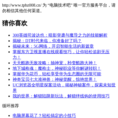
http://www.tpbz008.cn/ 为 “电脑技术吧” 唯一官方服务平台，请
勿相信其他任何渠道。
猜你喜欢
300英雄司波达也：暗影突袭与魔导之力的技能解析
揭秘：DT时代来临，你准备好了吗？
揭秘未来：5G网络，开启智能生活的新篇章
掌握东方卫视直播在线观看技巧，让你轻松追剧无压
力！
天天酷跑无敌攻略：抽神宠，秒变酷跑大神！
地下城枪魂：魔枪士，神秘职业等你解谜转职！
掌握华为花币，轻松享受华为生态圈的无限可能
神奇宝贝七大准神兽：神秘觉醒，惊艳世界！
UC浏览器全明星探案活动，揭秘神秘案件，探索未知世
界
我的世界：解锁陷阱新玩法，解锁绊线钩的使用技巧
循环推荐
电脑屏幕花了？轻松搞定的小技巧