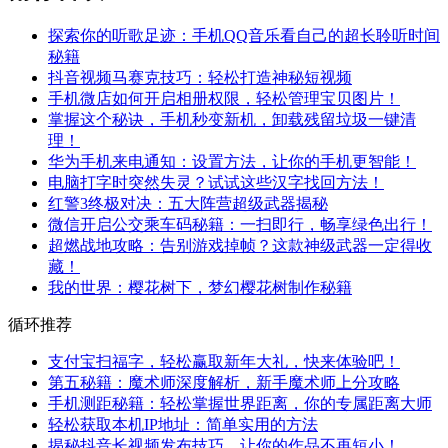
探索你的听歌足迹：手机QQ音乐看自己的超长聆听时间
秘籍
抖音视频马赛克技巧：轻松打造神秘短视频
手机微店如何开启相册权限，轻松管理宝贝图片！
掌握这个秘诀，手机秒变新机，卸载残留垃圾一键清
理！
华为手机来电通知：设置方法，让你的手机更智能！
电脑打字时突然失灵？试试这些汉字找回方法！
红警3终极对决：五大阵营超级武器揭秘
微信开启公交乘车码秘籍：一扫即行，畅享绿色出行！
超燃战地攻略：告别游戏掉帧？这款神级武器一定得收
藏！
我的世界：樱花树下，梦幻樱花树制作秘籍
循环推荐
支付宝扫福字，轻松赢取新年大礼，快来体验吧！
第五秘籍：魔术师深度解析，新手魔术师上分攻略
手机测距秘籍：轻松掌握世界距离，你的专属距离大师
轻松获取本机IP地址：简单实用的方法
揭秘抖音长视频发布技巧，让你的作品不再短小！