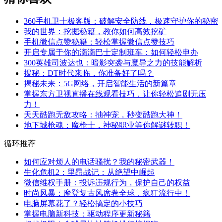
360手机卫士极客版：破解安全防线，极速守护你的秘密
我的世界：挖掘秘籍，教你如何高效挖矿
手机微信点赞秘籍：轻松掌握微信点赞技巧
开启专属于你的滴滴巴士定制班车：如何轻松申办
300英雄司波达也：暗影突袭与魔导之力的技能解析
揭秘：DT时代来临，你准备好了吗？
揭秘未来：5G网络，开启智能生活的新篇章
掌握东方卫视直播在线观看技巧，让你轻松追剧无压
力！
天天酷跑无敌攻略：抽神宠，秒变酷跑大神！
地下城枪魂：魔枪士，神秘职业等你解谜转职！
循环推荐
如何应对烦人的电话骚扰？我的秘密武器！
生化危机2：里昂战记：从绝望中崛起
微信维权手册：投诉违规行为，保护自己的权益
时尚风暴：摩登复古风席卷全球，疯狂流行中！
电脑屏幕花了？轻松搞定的小技巧
掌握电脑新科技：驱动程序更新秘籍