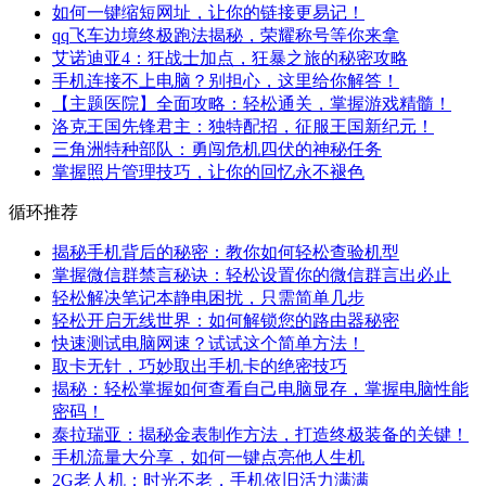
如何一键缩短网址，让你的链接更易记！
qq飞车边境终极跑法揭秘，荣耀称号等你来拿
艾诺迪亚4：狂战士加点，狂暴之旅的秘密攻略
手机连接不上电脑？别担心，这里给你解答！
【主题医院】全面攻略：轻松通关，掌握游戏精髓！
洛克王国先锋君主：独特配招，征服王国新纪元！
三角洲特种部队：勇闯危机四伏的神秘任务
掌握照片管理技巧，让你的回忆永不褪色
循环推荐
揭秘手机背后的秘密：教你如何轻松查验机型
掌握微信群禁言秘诀：轻松设置你的微信群言出必止
轻松解决笔记本静电困扰，只需简单几步
轻松开启无线世界：如何解锁您的路由器秘密
快速测试电脑网速？试试这个简单方法！
取卡无针，巧妙取出手机卡的绝密技巧
揭秘：轻松掌握如何查看自己电脑显存，掌握电脑性能
密码！
泰拉瑞亚：揭秘金表制作方法，打造终极装备的关键！
手机流量大分享，如何一键点亮他人生机
2G老人机：时光不老，手机依旧活力满满