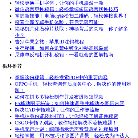
轻松更换手机字体，让你的手机焕然一新！
微信语言更换秘籍：轻松掌握多国语言切换技巧
掌握新技能！电脑qq轻松扫二维码，轻松连接世界！
探索全新安卓手机体验，开启无限可能！
揭秘饥荒化石碎片获取：神秘背后的真相，你了解多
少？
告别苹果之旅：苹果ID注销教程
生存秘籍！如何在饥荒中孵化神秘高脚鸟蛋
尼康单反相机开机秘籍：一看就会的图解指南
循环推荐
掌握这份秘籍，轻松搜索PDF中的重要内容
OPPO手机：轻松查询售后服务中心，解决你的使用难
题！
如何在拼多多轻松制作并发布爆款短视频
PS移动图层秘诀：如何快速调整并移动PS图层内容
解决CAD卡顿难题，让你的工作更流畅！
手机拍身份证轻松打印，让你轻松了解证件秘密
CSGO卡顿？别急，教你轻松解决不流畅难题！
手机无声之谜：瞬间揭示无声音背后的神秘原因
轻松掌握：用PS技巧移除图片背景，轻松成为PS达人