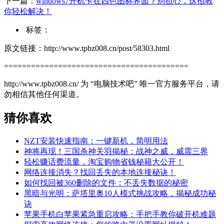
下一篇：
windows7开机卡在四色图标界面？别担心，这招教
你轻松解决！
标签：
原文链接：http://www.tpbz008.cn/post/58303.html
=========================================
http://www.tpbz008.cn/ 为 “电脑技术吧” 唯一官方服务平台，请
勿相信其他任何渠道。
猜你喜欢
NZT安装快速指南：一键新机，简明用法
神将再现！三国杀神关羽揭秘：战神之威，威震三界
轻松赚话费流量，淘宝购物省钱秘籍大公开！
网络连接消失？找回丢失的本地连接秘诀！
如何找回被360删除的文件：不丢失数据的秘密
黑暗与光明：萨塔里奥10人模式挑战攻略，揭秘成功秘
诀
苹果手机白苹果紧急重启攻略：手把手教你破开机难题