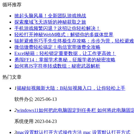
循环推荐
掀起头脑风暴！全新团队游戏挑战
探索魔域飞天连斩的神秘获取之旅
手机游戏频繁闪退？这招让你轻松解决！
轻松打开神秘WebM格式：解锁你的多媒体世界
辐射避难所巧手先生终极生存攻略：步步为营，轻松避难
微信缴费轻松搞定！电信宽带缴费全攻略
Excel秘籍：轻松锁定重要数据，让工作更高效！
勇闯FF14：掌握学术奥秘，征服学者的秘密攻略
如何将JS字符串转成数组：秘密武器解析
热门文章
1
揭秘短视频新大陆：B站短视频入口，让你轻松上手
软件办公
2025-06-13
2
windows11如何把此电脑固定到任务栏 如何将此电脑
系统使用
2023-04-23
3
mac设置默认打开方式操作方法 mac 设置默认打开方式