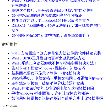
Win10电脑喇叭上显示×未插入扬声器或耳机？看这里，
轻松解决！
掌握这个技巧，轻松设置Win10电脑定时自动关机！
如何把Win10的账户名改成闪亮的个性标识
独显直连之谜：ThinkBook如何开启最强性能？
D3DX11_43.dll缺失，代码无法执行，如何拯救你的电
脑？
如何关闭Win10自动维护功能，避免频繁重启？
循环推荐
win11安装困难？这几种修复方法让你的软件秒速安装！
Win10 BING工具栏自动更新之谜及解决方法
Win10系统IE浏览器卸载不掉？揭秘实用解决方法！
告别卡顿！揭秘Windows7最新补丁卸载技巧
新装固态硬盘不显示？教你一招轻松解决！
WPS换手机：电脑文档与手机文档同步难题如何解决？
主机烧焦味预警！破解消除异味难题的秘籍
Win10神秘保护功能监控你的电脑？这招轻松解除！
寻找Windows7控制面板，这有让你惊喜的秘诀
如何用钉钉视频会议快速签到？简单几步让你轻松掌握