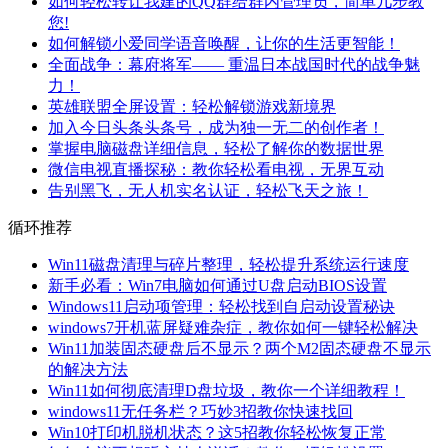
如何轻松转让我建的QQ群给群内管理员，简单几步教
您!
如何解锁小爱同学语音唤醒，让你的生活更智能！
全面战争：幕府将军—— 重温日本战国时代的战争魅
力！
英雄联盟全屏设置：轻松解锁游戏新境界
加入今日头条头条号，成为独一无二的创作者！
掌握电脑磁盘详细信息，轻松了解你的数据世界
微信电视直播探秘：教你轻松看电视，无界互动
告别黑飞，无人机实名认证，轻松飞天之旅！
循环推荐
Win11磁盘清理与碎片整理，轻松提升系统运行速度
新手必看：Win7电脑如何通过U盘启动BIOS设置
Windows11启动项管理：轻松找到自启动设置秘诀
windows7开机蓝屏疑难杂症，教你如何一键轻松解决
Win11加装固态硬盘后不显示？两个M2固态硬盘不显示
的解决方法
Win11如何彻底清理D盘垃圾，教你一个详细教程！
windows11无任务栏？巧妙3招教你快速找回
Win10打印机脱机状态？这5招教你轻松恢复正常