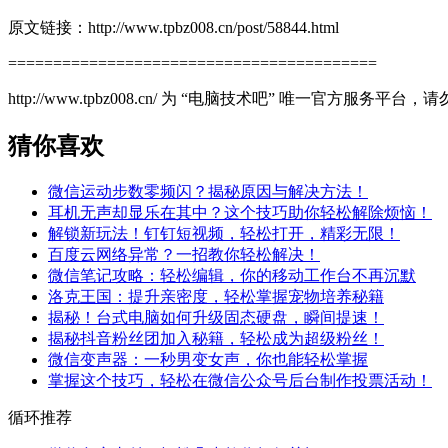
原文链接：http://www.tpbz008.cn/post/58844.html
=========================================
http://www.tpbz008.cn/ 为 “电脑技术吧” 唯一官方服务
猜你喜欢
微信运动步数零频闪？揭秘原因与解决方法！
耳机无声却显乐在其中？这个技巧助你轻松解除烦恼！
解锁新玩法！钉钉短视频，轻松打开，精彩无限！
百度云网络异常？一招教你轻松解决！
微信笔记攻略：轻松编辑，你的移动工作台不再沉默
洛克王国：提升亲密度，轻松掌握宠物培养秘籍
揭秘！台式电脑如何升级固态硬盘，瞬间提速！
揭秘抖音粉丝团加入秘籍，轻松成为超级粉丝！
微信变声器：一秒男变女声，你也能轻松掌握
掌握这个技巧，轻松在微信公众号后台制作投票活动！
循环推荐