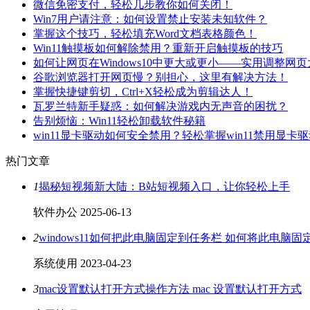
微信免密支付，轻松几步教你如何关闭！
Win7用户请注意：如何设置禁止安装未知软件？
掌握这个技巧，轻松填充Word文档表格颜色！
Win11触摸板如何解除禁用？重新开启触摸板的技巧
如何让网页在Windows10中更大或更小——实用调整网
谷歌浏览器打开网页慢？别担心，这里有解决方法！
掌握快捷键剪切，Ctrl+X轻松成为剪辑达人！
瓦罗兰特新手疑惑：如何解决游戏内无声音的困扰？
告别烦恼：Win11轻松卸载软件秘籍
win11显卡驱动如何安全禁用？轻松掌握win11禁用显卡
热门文章
1
揭秘短视频新大陆：B站短视频入口，让你轻松上手
软件办公
2025-06-13
2
windows11如何把此电脑固定到任务栏 如何将此电脑
系统使用
2023-04-23
3
mac设置默认打开方式操作方法 mac 设置默认打开方式