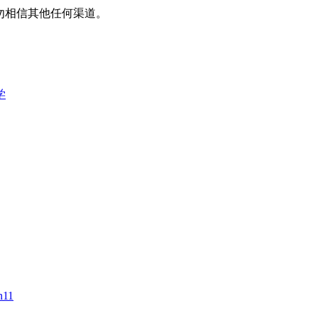
平台，请勿相信其他任何渠道。
学
11