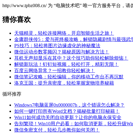
http://www.tpbz008.cn/ 为 “电脑技术吧” 唯一官方服务
猜你喜欢
天猫精灵，轻松连接网络，开启智能生活之旅！
金庸群侠传5：爱与死终极攻略，解锁隐藏剧情与最强武
PS技巧：轻松将图片边缘虚化的神秘魔法
微信运动步数零频闪？揭秘原因与解决方法！
耳机无声却显乐在其中？这个技巧助你轻松解除烦恼！
解锁新玩法！钉钉短视频，轻松打开，精彩无限！
百度云网络异常？一招教你轻松解决！
微信笔记攻略：轻松编辑，你的移动工作台不再沉默
洛克王国：提升亲密度，轻松掌握宠物培养秘籍
循环推荐
Windows7电脑蓝屏0x0000007b，这个错误怎么解决？
如何一键打印所有Word文档？揭秘批量打印秘籍！
Win11如何成功关闭自动更新？让你的电脑永保安全
告别繁琐！Win10用户必看：如何取消更新，轻松升级Win
微信免密支付，轻松几步教你如何关闭！