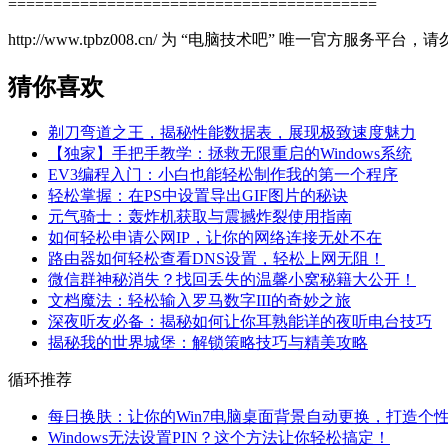
=========================================
http://www.tpbz008.cn/ 为 “电脑技术吧” 唯一官方服务
猜你喜欢
剃刀弯道之王，揭秘性能数据表，展现极致速度魅力
【独家】手把手教学：拯救无限重启的Windows系统
EV3编程入门：小白也能轻松制作我的第一个程序
轻松掌握：在PS中设置导出GIF图片的秘诀
元气骑士：轰炸机获取与震撼炸裂使用指南
如何轻松申请公网IP，让你的网络连接无处不在
路由器如何轻松查看DNS设置，轻松上网无阻！
微信群神秘消失？找回丢失的温馨小窝秘籍大公开！
文档魔法：轻松输入罗马数字III的奇妙之旅
深夜听友必备：揭秘如何让你耳熟能详的夜听电台技巧
揭秘我的世界城堡：解锁策略技巧与精美攻略
循环推荐
每日换肤：让你的Win7电脑桌面背景自动更换，打造个
Windows无法设置PIN？这个方法让你轻松搞定！