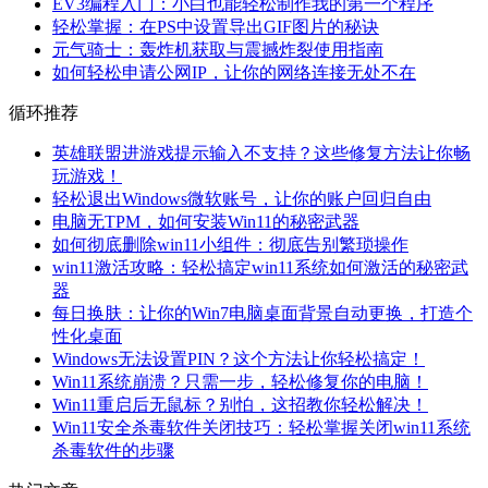
EV3编程入门：小白也能轻松制作我的第一个程序
轻松掌握：在PS中设置导出GIF图片的秘诀
元气骑士：轰炸机获取与震撼炸裂使用指南
如何轻松申请公网IP，让你的网络连接无处不在
循环推荐
英雄联盟进游戏提示输入不支持？这些修复方法让你畅
玩游戏！
轻松退出Windows微软账号，让你的账户回归自由
电脑无TPM，如何安装Win11的秘密武器
如何彻底删除win11小组件：彻底告别繁琐操作
win11激活攻略：轻松搞定win11系统如何激活的秘密武
器
每日换肤：让你的Win7电脑桌面背景自动更换，打造个
性化桌面
Windows无法设置PIN？这个方法让你轻松搞定！
Win11系统崩溃？只需一步，轻松修复你的电脑！
Win11重启后无鼠标？别怕，这招教你轻松解决！
Win11安全杀毒软件关闭技巧：轻松掌握关闭win11系统
杀毒软件的步骤