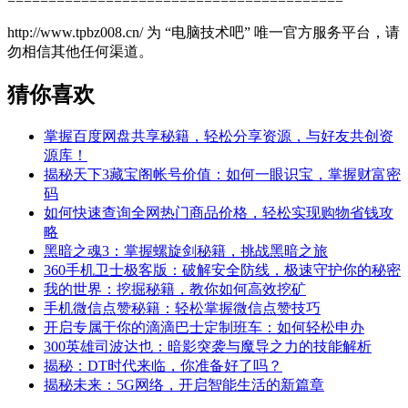
=========================================
http://www.tpbz008.cn/ 为 “电脑技术吧” 唯一官方服务平台，请
勿相信其他任何渠道。
猜你喜欢
掌握百度网盘共享秘籍，轻松分享资源，与好友共创资
源库！
揭秘天下3藏宝阁帐号价值：如何一眼识宝，掌握财富密
码
如何快速查询全网热门商品价格，轻松实现购物省钱攻
略
黑暗之魂3：掌握螺旋剑秘籍，挑战黑暗之旅
360手机卫士极客版：破解安全防线，极速守护你的秘密
我的世界：挖掘秘籍，教你如何高效挖矿
手机微信点赞秘籍：轻松掌握微信点赞技巧
开启专属于你的滴滴巴士定制班车：如何轻松申办
300英雄司波达也：暗影突袭与魔导之力的技能解析
揭秘：DT时代来临，你准备好了吗？
揭秘未来：5G网络，开启智能生活的新篇章