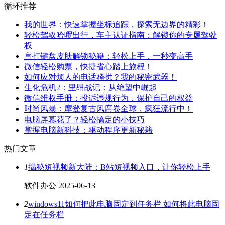
循环推荐
我的世界：快速掌握坐标追踪，探索无边界的精彩！
轻松驾驭哈啰出行，车主认证指南：解锁你的专属驾驶
权
盲打键盘皮肤解锁秘籍：轻松上手，一秒变高手
微信轻松购票，快捷省心踏上旅程！
如何应对烦人的电话骚扰？我的秘密武器！
生化危机2：里昂战记：从绝望中崛起
微信维权手册：投诉违规行为，保护自己的权益
时尚风暴：摩登复古风席卷全球，疯狂流行中！
电脑屏幕花了？轻松搞定的小技巧
掌握电脑新科技：驱动程序更新秘籍
热门文章
1
揭秘短视频新大陆：B站短视频入口，让你轻松上手
软件办公
2025-06-13
2
windows11如何把此电脑固定到任务栏 如何将此电脑固
定在任务栏