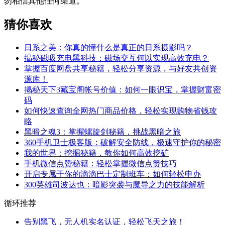
勿相信其他任何渠道。
猜你喜欢
日系之美：你真的懂什么是真正的日系摄影吗？
揭秘磁吸充电黑科技：磁场交互何以实现高效充电？
掌握百度网盘共享秘籍，轻松分享资源，与好友共创资
源库！
揭秘天下3藏宝阁帐号价值：如何一眼识宝，掌握财富密
码
如何快速查询全网热门商品价格，轻松实现购物省钱攻
略
黑暗之魂3：掌握螺旋剑秘籍，挑战黑暗之旅
360手机卫士极客版：破解安全防线，极速守护你的秘密
我的世界：挖掘秘籍，教你如何高效挖矿
手机微信点赞秘籍：轻松掌握微信点赞技巧
开启专属于你的滴滴巴士定制班车：如何轻松申办
300英雄司波达也：暗影突袭与魔导之力的技能解析
循环推荐
告别黑飞，无人机实名认证，轻松飞天之旅！