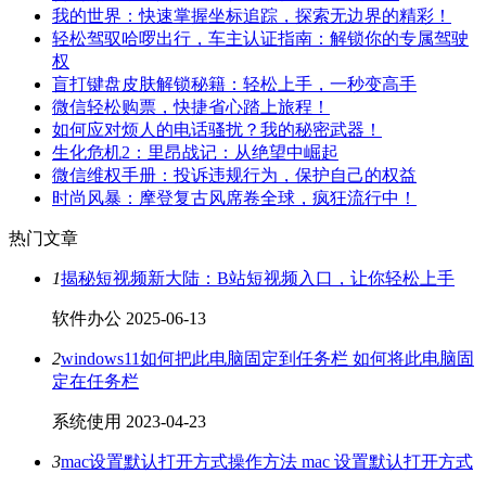
我的世界：快速掌握坐标追踪，探索无边界的精彩！
轻松驾驭哈啰出行，车主认证指南：解锁你的专属驾驶
权
盲打键盘皮肤解锁秘籍：轻松上手，一秒变高手
微信轻松购票，快捷省心踏上旅程！
如何应对烦人的电话骚扰？我的秘密武器！
生化危机2：里昂战记：从绝望中崛起
微信维权手册：投诉违规行为，保护自己的权益
时尚风暴：摩登复古风席卷全球，疯狂流行中！
热门文章
1
揭秘短视频新大陆：B站短视频入口，让你轻松上手
软件办公
2025-06-13
2
windows11如何把此电脑固定到任务栏 如何将此电脑固
定在任务栏
系统使用
2023-04-23
3
mac设置默认打开方式操作方法 mac 设置默认打开方式